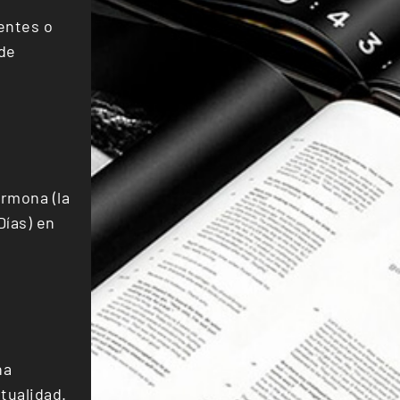
entes o
 de
rmona (la
Días) en
na
tualidad.