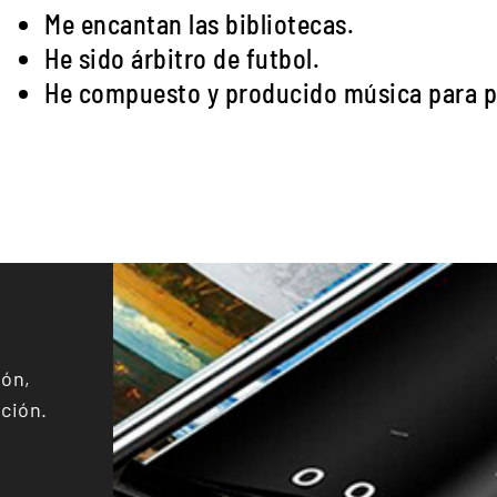
Me encantan las bibliotecas.
He sido árbitro de futbol.
He compuesto y producido música para pe
ión,
ación.