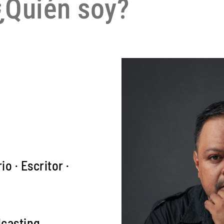
¿Quién soy?
io · Escritor ·
dcasting