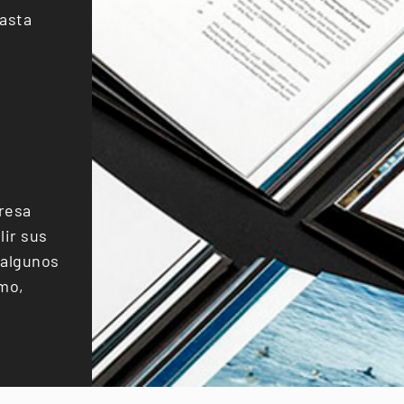
asta
resa
lir sus
 algunos
smo,