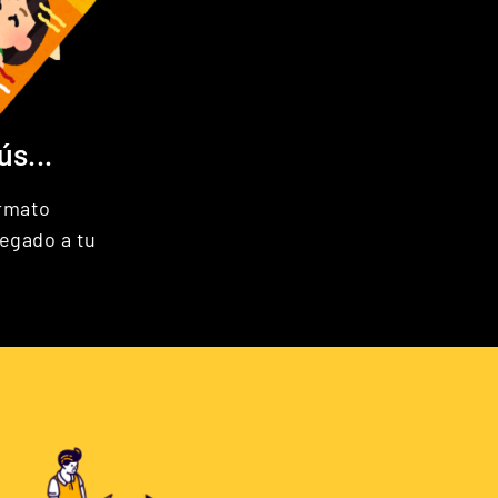
s...
ormato
regado a tu